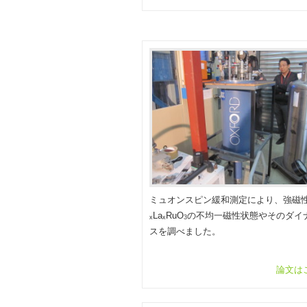
ミュオンスピン緩和測定により、強磁性
La
RuO
の不均一磁性状態やそのダイ
x
x
3
スを調べました。
論文は