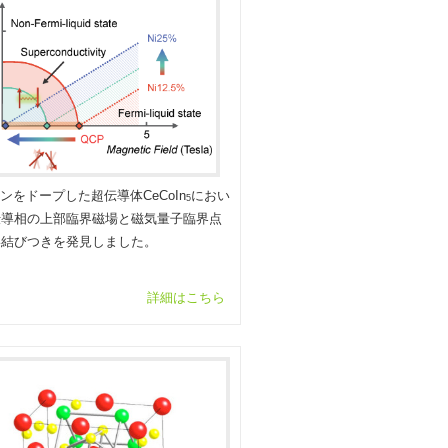
オンをドープした超伝導体CeCoIn
におい
5
伝導相の上部臨界磁場と磁気量子臨界点
い結びつきを発見しました。
詳細はこちら