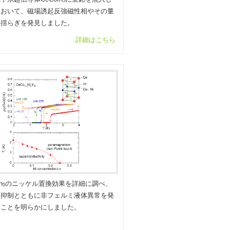
5
において、磁場誘起反強磁性相やその量
界揺らぎを発見しました。
詳細はこちら
n
のニッケル置換効果を詳細に調べ、
5
導抑制とともに非フェルミ液体異常を発
ることを明らかにしました。