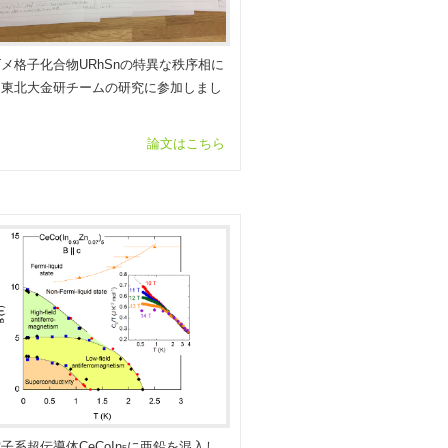
メ格子化合物URhSnの特異な秩序相に
る東北大金研チームの研究に参加しまし
論文はこちら
子系超伝導体CeCoIn
に亜鉛を混入し