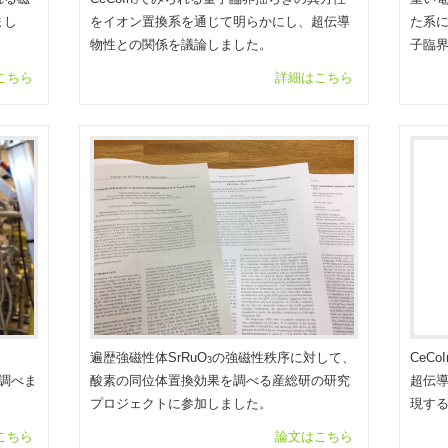
5
まし
をイオン置換系を通じて明らかにし、超伝導
た系
物性との関係を議論しました。
子臨
こちら
詳細はこちら
CeCoI
遍歴強磁性体SrRuO
の強磁性秩序に対して、
3
調べま
超伝
酸素の同位体置換効果を調べる産総研の研究
現す
プロジェクトに参加しました。
こちら
論文はこちら