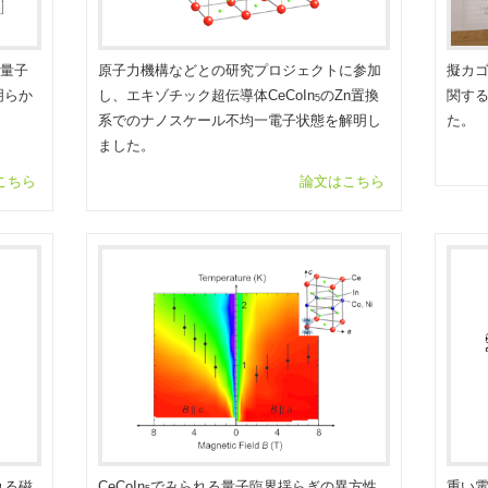
量子
原子力機構などとの研究プロジェクトに参加
擬カゴ
明らか
し、エキゾチック超伝導体CeCoIn
のZn置換
関す
5
系でのナノスケール不均一電子状態を解明し
た。
ました。
こちら
論文はこちら
れる磁
CeCoIn
でみられる量子臨界揺らぎの異方性
重い電