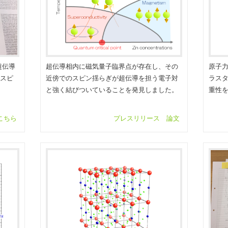
超伝導
超伝導相内に磁気量子臨界点が存在し、その
原子
スピ
近傍でのスピン揺らぎが超伝導を担う電子対
ラスタ
。
と強く結びついていることを発見しました。
重性
こちら
プレスリリース
論文