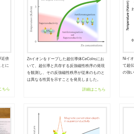
導近傍
Niイ
Znイオンをドープした超伝導体CeCoIn
にお
5
ことに
て超
いて、超伝導と共存する反強磁性秩序の発現
の強
を観測し、その反強磁性秩序が従来のものと
は異なる性質を示すことを発見しました。
こちら
詳細はこちら