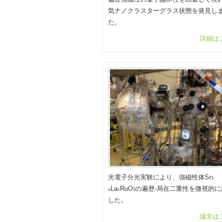
気ナノクラスターグラス状態を発見し
た。
詳細は
光電子分光実験により、強磁性体Sr
1-
La
RuO
の遍歴‐局在二重性を微視的に
x
x
3
した。
論文は