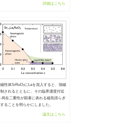
詳細はこちら
磁性体SrRuO
にLaを混入すると、強磁
3
抑制されるとともに、その臨界濃度付近
‐局在二重性が顕著に表れる磁気揺らぎ
現することを明らかにしました。
論文はこちら