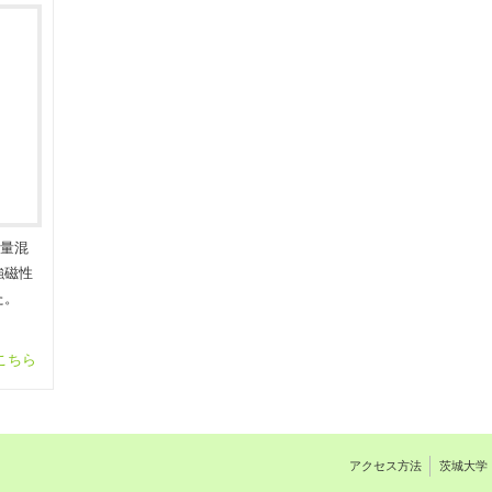
量混
強磁性
た。
こちら
アクセス方法
茨城大学