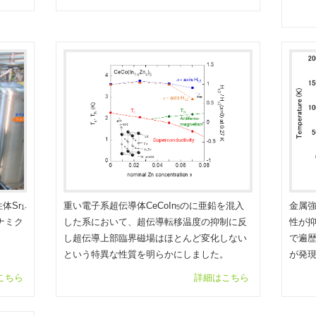
体Sr
重い電子系超伝導体CeCoIn
のに亜鉛を混入
金属強
1-
5
ナミク
した系において、超伝導転移温度の抑制に反
性が
し超伝導上部臨界磁場はほとんど変化しない
で遍歴
という特異な性質を明らかにしました。
が発
こちら
詳細はこちら