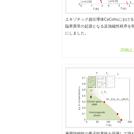
エキゾチック超伝導体CeCoIn
における
5
臨界異常の起源となる反強磁性秩序を
にしました。
詳細は
遍歴強磁性の量子臨界性を回避して現