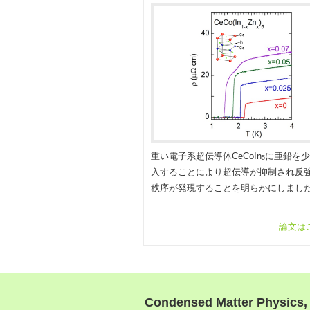
重い電子系超伝導体CeCoIn
に亜鉛を少
5
入することにより超伝導が抑制され反
秩序が発現することを明らかにしまし
論文は
Condensed Matter Physics,