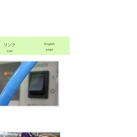
English
リンク
page
Link