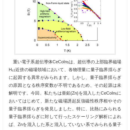
重い電子系超伝導体CeCoIn
は、超伝導の上部臨界磁場
5
H
近傍の磁場領域において、各物理量に量子臨界揺らぎ
c2
に起因する異常がみられます。しかし、量子臨界揺らぎ
の原因となる秩序変数が不明であるため、その起源は未
解明です。今回、私たちは亜鉛(Zn)を混入したCeCoIn
に
5
おいてはじめて、新たな磁場誘起反強磁性秩序相やその
量子臨界揺らぎを発見しました。特に、比熱にみられる
量子臨界揺らぎに対して行ったスケーリング解析によれ
ば、Znを混入した系と混入していない系でみられる量子