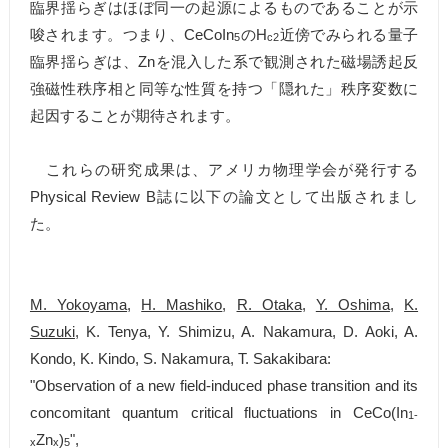
臨界揺らぎはほぼ同一の起源によるものであることが示
唆されます。つまり、CeCoIn
のH
近傍でみられる量子
5
c2
臨界揺らぎは、Znを混入した系で観測された磁場誘起反
強磁性秩序相と同等な性質を持つ「隠れた」秩序変数に
起因することが期待されます。
これらの研究成果は、アメリカ物理学会が発行する
Physical Review B誌に以下の論文として出版されまし
た。
M. Yokoyama
,
H. Mashiko
,
R. Otaka
,
Y. Oshima
,
K.
Suzuki
, K. Tenya, Y. Shimizu, A. Nakamura, D. Aoki, A.
Kondo, K. Kindo, S. Nakamura, T. Sakakibara:
"Observation of a new field-induced phase transition and its
concomitant quantum critical fluctuations in CeCo(In
1-
Zn
)
",
x
x
5