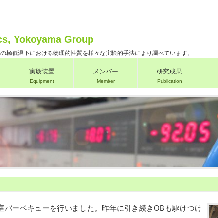
cs, Yokoyama Group
物の極低温下における物理的性質を様々な実験的手法により調べています。
実験装置
メンバー
研究成果
Equipment
Member
Publication
室バーベキューを行いました。昨年に引き続きOBも駆けつけ