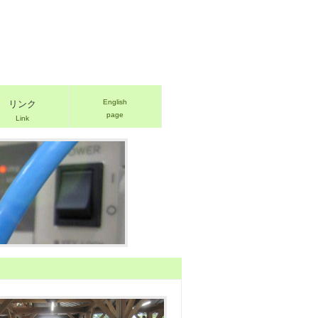
English
リンク
page
Link