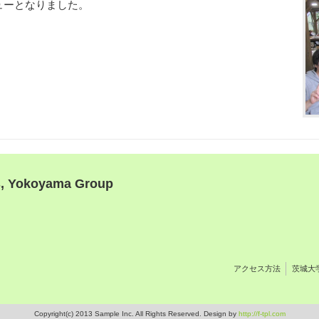
ューとなりました。
s, Yokoyama Group
アクセス方法
茨城大
Copyright(c) 2013 Sample Inc. All Rights Reserved. Design by
http://f-tpl.com