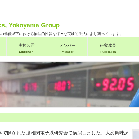
cs, Yokoyama Group
物の極低温下における物理的性質を様々な実験的手法により調べています。
実験装置
メンバー
研究成果
Equipment
Member
Publication
大学で開かれた強相関電子系研究会で講演しました。大変興味あ