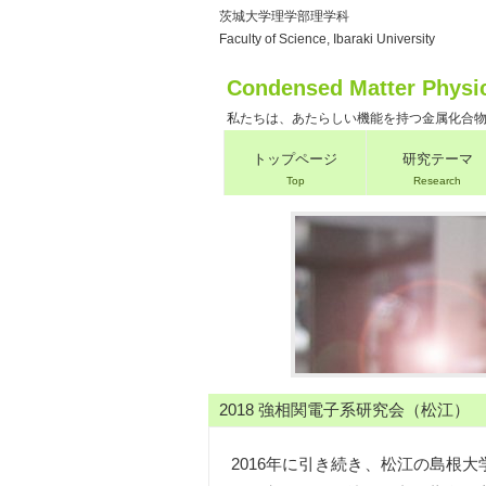
茨城大学理学部理学科
Faculty of Science, Ibaraki University
Condensed Matter Physi
私たちは、あたらしい機能を持つ金属化合
トップページ
研究テーマ
Top
Research
2018 強相関電子系研究会（松江）
2016年に引き続き、松江の島根